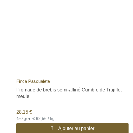
Finca Pascualete
Fromage de brebis semi-affiné Cumbre de Trujillo,
meule
28,15
€
•
€ 62,56 / kg
450 gr
Ajouter au panier