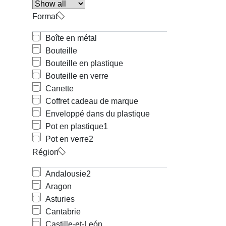
Format
Boîte en métal
Bouteille
Bouteille en plastique
Bouteille en verre
Canette
Coffret cadeau de marque
Enveloppé dans du plastique
Pot en plastique
1
Pot en verre
2
Région
Andalousie
2
Aragon
Asturies
Cantabrie
Castille-et-León