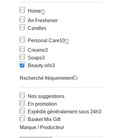
Home
Air Freshener
Candles
Personal Care
10
Creams
3
Soaps
3
Beauty oils
3
Recherché fréquemment
Nos suggestions
En promotion
Expédié généralement sous 24h
3
Basket Mix Gift
Marque / Producteur