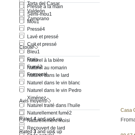
Torta del Casar
Pressé à la main
Valdeón
Semi-mou
1
Zamorano
Mou
1
Pressé
4
Lavé et pressé
Cuit et pressé
Croûte
Bleu
1
Frais
Naturel à la bière
Fumé
2
Naturel au romarin
Fermenté
Naturel dans le lard
Naturel dans le vin blanc
Naturel dans le vin Pedro
Ximénez
Avis moyens
Naturel traité dans l'huile
Casa 
Naturellement fumé
2
Rated
4
and up
& up
Froma
Naturellement moisi
Recouvert de lard
Rated
3
and up
& up