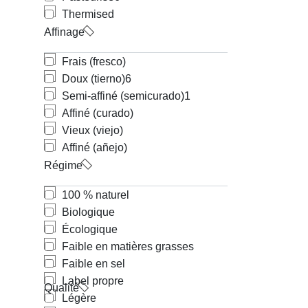
Thermised
Affinage
Frais (fresco)
Doux (tierno)
6
Semi-affiné (semicurado)
1
Affiné (curado)
Vieux (viejo)
Affiné (añejo)
Régime
100 % naturel
Biologique
Écologique
Faible en matières grasses
Faible en sel
Label propre
Qualité
Légère