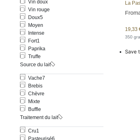
Vin doux
La Pas
Vin rouge
Froma
Doux
5
Moyen
19,33
Intense
350 g
Fort
1
Paprika
Save t
Truffe
Source du lait
Vache
7
Brebis
Chèvre
Mixte
Buffle
Traitement du lait
Cru
1
Pasteurisé
6