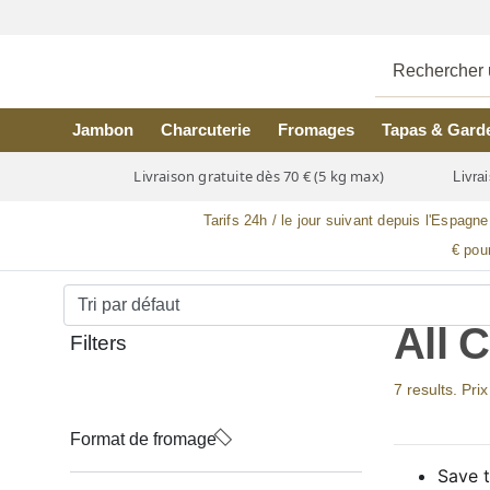
Skip to main content
Jambon
Charcuterie
Fromages
Tapas & Gard
Livraison gratuite dès 70 € (5 kg max)
Livrai
Tarifs 24h / le jour suivant depuis l'Espagne
€ pou
All 
Filters
7 results. Pri
Format de fromage
Save t