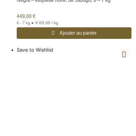
Negra – étiquette noire, de Jabugo, 6 – 7 kg
449,00
€
•
€ 69,08 / kg
6 - 7 kg
Ajouter au panier
Save to Wishlist