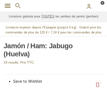
Skip to main content
0
Livraison gratuite pour
TOUTES
les jambes de jamón (jambon)
Livraison express depuis l'Espagne (jusqu'à 5 kg) :
Gratuit pour les
commandes de plus de 120 € / 7,24 € pour les commandes de plus
de 90 € / 14,48 € pour les commandes de plus de 60 € / 21,72 € pour
les commandes de plus de 30 €
Jamón / Ham: Jabugo
(Huelva)
19 results. Prix TTC.
Save to Wishlist