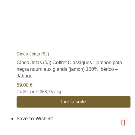
Cinco Jotas (5J)
Cinco Jotas (5J) Coffret Classiques : jambon pata
negra nourri aux glands (jamón) 100% Ibérico –
Jabugo
59,00
€
•
€ 368,75 / kg
2 x 80 g
Lire la suite
Save to Wishlist