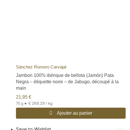
Sánchez Romero Carvajal
Jambon 100% ibérique de bellota (Jamón) Pata
Negra – étiquette noire – de Jabugo, découpé à la
main
21,95
€
•
€ 269,29 / kg
70 g
Ajouter au panier
Save to Wishlist