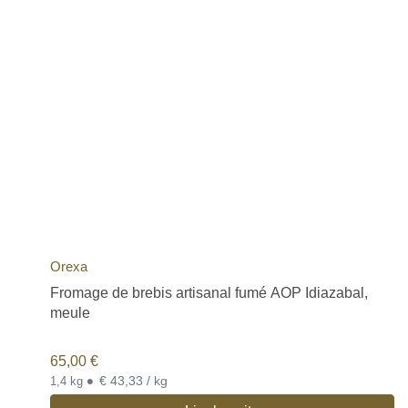
Orexa
Fromage de brebis artisanal fumé AOP Idiazabal,
meule
65,00
€
•
€ 43,33 / kg
1,4 kg