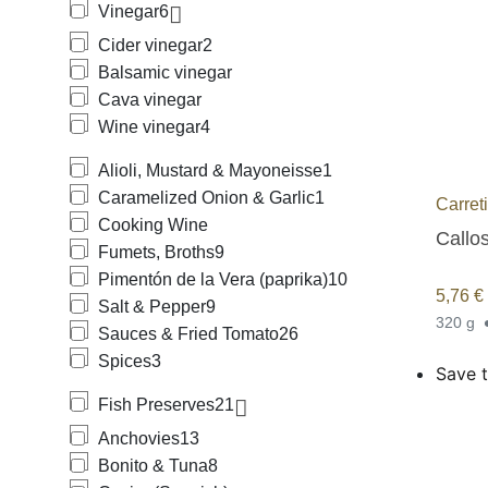
Vinegar
6
Cider vinegar
2
Balsamic vinegar
Cava vinegar
Wine vinegar
4
Alioli, Mustard & Mayoneisse
1
Caramelized Onion & Garlic
1
Carreti
Cooking Wine
Callos
Fumets, Broths
9
Pimentón de la Vera (paprika)
10
5,76
€
Salt & Pepper
9
320 g
Sauces & Fried Tomato
26
Spices
3
Save t
Fish Preserves
21
Anchovies
13
Bonito & Tuna
8