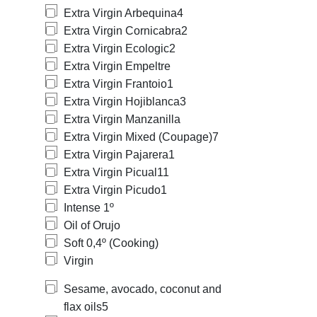
Extra Virgin Arbequina
4
Extra Virgin Cornicabra
2
Extra Virgin Ecologic
2
Extra Virgin Empeltre
Extra Virgin Frantoio
1
Extra Virgin Hojiblanca
3
Extra Virgin Manzanilla
Extra Virgin Mixed (Coupage)
7
Extra Virgin Pajarera
1
Extra Virgin Picual
11
Extra Virgin Picudo
1
Intense 1º
Oil of Orujo
Soft 0,4º (Cooking)
Virgin
Sesame, avocado, coconut and
flax oils
5