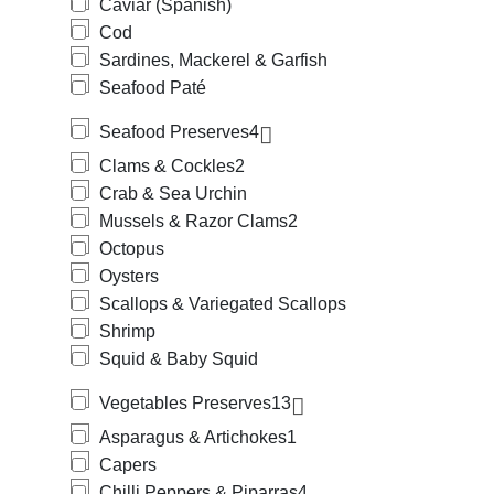
Caviar (Spanish)
Cod
Sardines, Mackerel & Garfish
Seafood Paté
Seafood Preserves
4
Clams & Cockles
2
Crab & Sea Urchin
Mussels & Razor Clams
2
Octopus
Oysters
Scallops & Variegated Scallops
Shrimp
Squid & Baby Squid
Vegetables Preserves
13
Asparagus & Artichokes
1
Capers
Chilli Peppers & Piparras
4