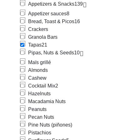
Appetizers & Snacks
139
Appetizer sauces
8
Bread, Toast & Picos
16
Crackers
Granola Bars
Tapas
21
Pipas, Nuts & Seeds
10
Maïs grillé
Almonds
Cashew
Cocktail Mix
2
Hazelnuts
Macadamia Nuts
Peanuts
Pecan Nuts
Pine Nuts (piñones)
Pistachios