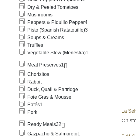
Dry & Peeled Tomatoes
Mushrooms
Peppers & Piquillo Pepper
4
Pisto (Spanish Ratatouille)
3
Soups & Creams
Truffles
Vegetable Stew (Menestra)
1
Meat Preserves
1
Chorizitos
Rabbit
Duck, Quail & Partridge
Foie Gras & Mousse
Patés
1
La Sel
Pork
Chisto
Ready Meals
32
Gazpacho & Salmorejo
1