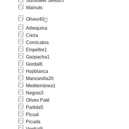
Sunflower Seeds
5
Walnuts
Olives
40
Arbequina
Cieza
Cornicabra
Empeltre
1
Gazpacha
1
Gordal
6
Hojiblanca
Manzanilla
20
Mediterránea
1
Negras
3
Olives Paté
Partida
5
Picual
Picuda
Verdial
5