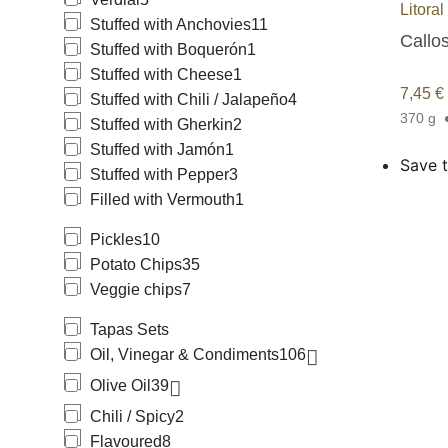
Litoral
Stuffed with Anchovies
11
Callos
Stuffed with Boquerón
1
Stuffed with Cheese
1
7,45
€
Stuffed with Chili / Jalapeño
4
370 g
Stuffed with Gherkin
2
Stuffed with Jamón
1
Save t
Stuffed with Pepper
3
Filled with Vermouth
1
Pickles
10
Potato Chips
35
Veggie chips
7
Tapas Sets
Oil, Vinegar & Condiments
106
Olive Oil
39
Chili / Spicy
2
Flavoured
8