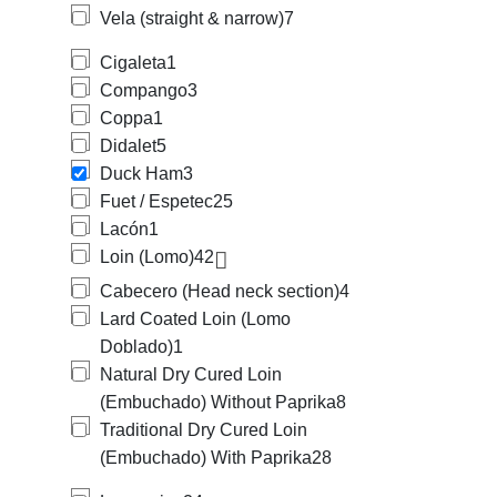
Vela (straight & narrow)
7
Cigaleta
1
Compango
3
Coppa
1
Didalet
5
Duck Ham
3
Fuet / Espetec
25
Lacón
1
Loin (Lomo)
42
Cabecero (Head neck section)
4
Lard Coated Loin (Lomo
Doblado)
1
Natural Dry Cured Loin
(Embuchado) Without Paprika
8
Traditional Dry Cured Loin
(Embuchado) With Paprika
28