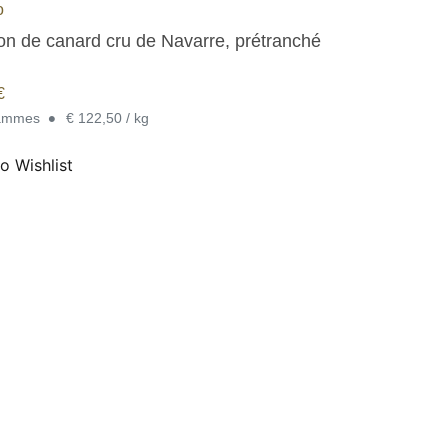
o
n de canard cru de Navarre, prétranché
€
•
rammes
€ 122,50 / kg
o Wishlist