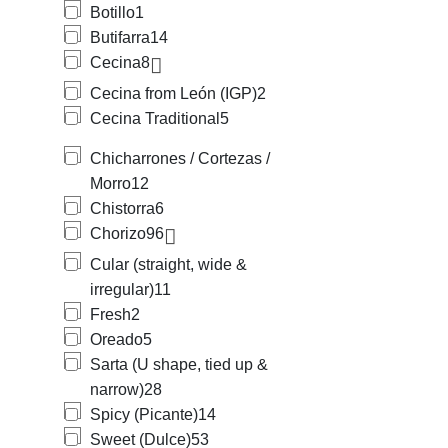
Botillo
1
Butifarra
14
Cecina
8
Cecina from León (IGP)
2
Cecina Traditional
5
Chicharrones / Cortezas /
Morro
12
Chistorra
6
Chorizo
96
Cular (straight, wide &
irregular)
11
Fresh
2
Oreado
5
Sarta (U shape, tied up &
narrow)
28
Spicy (Picante)
14
Sweet (Dulce)
53