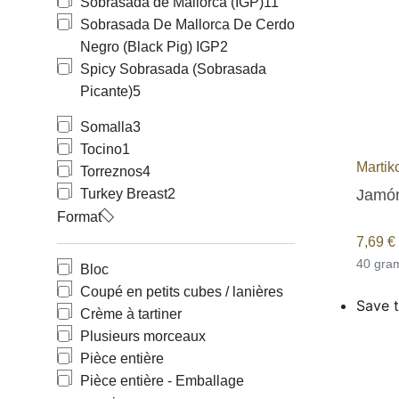
Sobrasada de Mallorca (IGP)
11
Sobrasada De Mallorca De Cerdo
Negro (Black Pig) IGP
2
Spicy Sobrasada (Sobrasada
Picante)
5
Somalla
3
Tocino
1
Martik
Torreznos
4
Jamón
Turkey Breast
2
Format
7,69
€
40 gr
Bloc
Coupé en petits cubes / lanières
Save t
Crème à tartiner
Plusieurs morceaux
Pièce entière
Pièce entière - Emballage