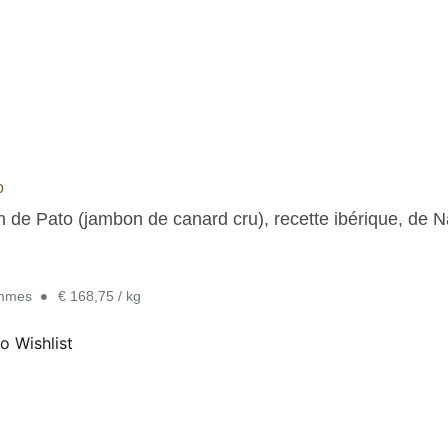
o
 de Pato (jambon de canard cru), recette ibérique, de N
•
ammes
€ 168,75 / kg
o Wishlist