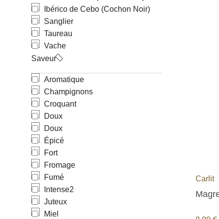
Ibérico de Cebo (Cochon Noir)
Sanglier
Taureau
Vache
Saveur
Aromatique
Champignons
Croquant
Doux
Doux
Épicé
Fort
Fromage
Fumé
Carlit
Intense
2
Magre
Juteux
Miel