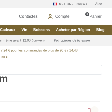
Aide
fr - EUR - Français
0
Contactez
Compte
Panier
Cadeaux
Vin
Boissons
Acheter par Région
Blog
our même avant 12:00 (lun-ven)
Voir options de livraison
/ 7,24 € pour les commandes de plus de 90 € / 14,48
 30 €
am