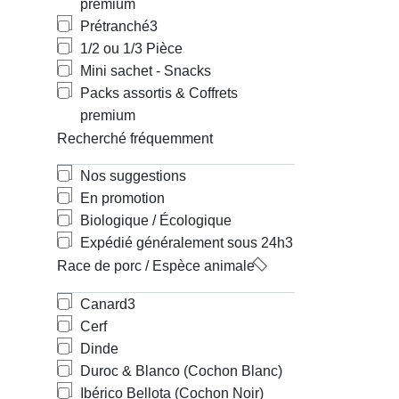
premium
Prétranché
3
1/2 ou 1/3 Pièce
Mini sachet - Snacks
Packs assortis & Coffrets
premium
Recherché fréquemment
Nos suggestions
En promotion
Biologique / Écologique
Expédié généralement sous 24h
3
Race de porc / Espèce animale
Canard
3
Cerf
Dinde
Duroc & Blanco (Cochon Blanc)
Ibérico Bellota (Cochon Noir)