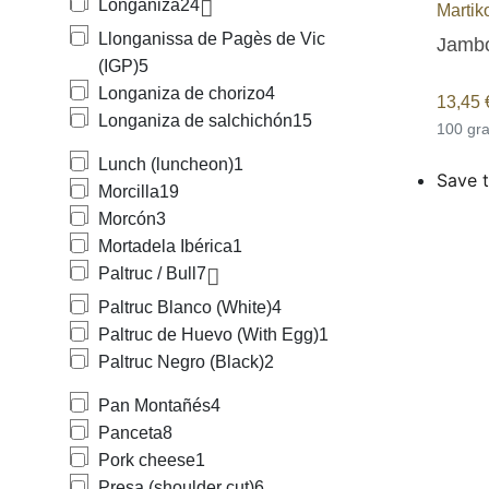
Longaniza
24
Martik
Llonganissa de Pagès de Vic
Jambo
(IGP)
5
Longaniza de chorizo
4
13,45
Longaniza de salchichón
15
100 g
Lunch (luncheon)
1
Save t
Morcilla
19
Morcón
3
Mortadela Ibérica
1
Paltruc / Bull
7
Paltruc Blanco (White)
4
Paltruc de Huevo (With Egg)
1
Paltruc Negro (Black)
2
Pan Montañés
4
Panceta
8
Pork cheese
1
Presa (shoulder cut)
6