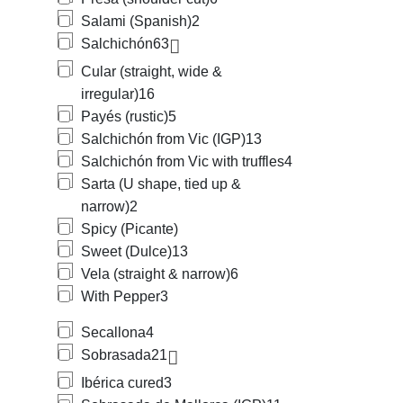
Salami (Spanish)
2
Salchichón
63
Cular (straight, wide &
irregular)
16
Payés (rustic)
5
Salchichón from Vic (IGP)
13
Salchichón from Vic with truffles
4
Sarta (U shape, tied up &
narrow)
2
Spicy (Picante)
Sweet (Dulce)
13
Vela (straight & narrow)
6
With Pepper
3
Secallona
4
Sobrasada
21
Ibérica cured
3