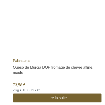
Palancares
Queso de Murcia DOP fromage de chèvre affiné,
meule
73,58
€
•
€ 36,79 / kg
2 kg
Lire la suite