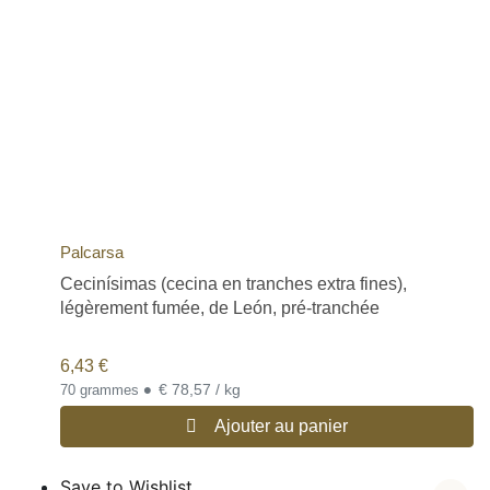
Palcarsa
Cecinísimas (cecina en tranches extra fines),
légèrement fumée, de León, pré-tranchée
6,43
€
•
€ 78,57 / kg
70 grammes
Ajouter au panier
Save to Wishlist