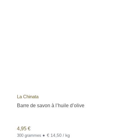
deodorants, antiperspirants, baby oils, bath and bathing products,
body scrubs, vitamins, lipsticks, wellness products, tanning &
suncare, and sun protection products.
We also carry a selection of some of the best Spanish products
for home decoration, home ambiance, and home moods, such as
candles, air freshener oils, home mood scents, artisan crafts, and
ceramics.
Our offering includes popular Spanish brands, such as La
Chinata, Babaria, Instituto Español, vaselina (Deliplus), La Masía
and others, since this is not an exhaustive list.
La Chinata
Barre de savon à l’huile d’olive
4,95
€
•
€ 14,50 / kg
300 grammes