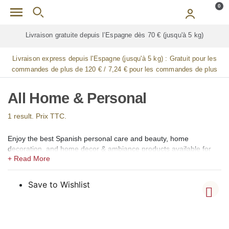
Skip to main content
0
Livraison gratuite depuis l’Espagne dès 70 € (jusqu'à 5 kg)
Livraison express depuis l'Espagne (jusqu'à 5 kg) :
Gratuit pour les
commandes de plus de 120 € / 7,24 € pour les commandes de plus
de 90 € / 14,48 € pour les commandes de plus de 60 € / 21,72 € pour
les commandes de plus de 30 €
All Home & Personal
1 result. Prix TTC.
Enjoy the best Spanish personal care and beauty, home
decoration, and home decor & ambiance products available for
online shopping in our gourmet shop for France and Monaco.
In our shops, we offer a selection of some of the best Spanish
products for personal care and beauty, such as facial creams,
Save to Wishlist
body creams, body oils, beauty oils, lotions, shampoos, hair
conditioners, hair treatments, soaps, lip moisturizers, skin care
products, makeup products, hair care products, fragrances,
perfumes, scents, foot care, hand care, nail care, lip care,