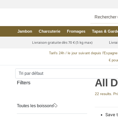
Skip to main content
Jambon
Charcuterie
Fromages
Tapas & Gard
Livraison gratuite dès 70 € (5 kg max)
Livrai
Tarifs 24h / le jour suivant depuis l'Espagne
€ pou
All 
Filters
22 results. Pr
Toutes les boissons
Save t