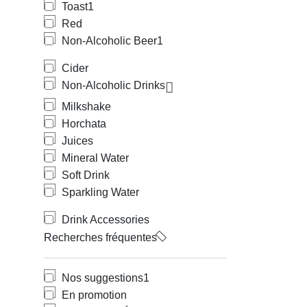
Toast
1
Red
Non-Alcoholic Beer
1
Cider
Non-Alcoholic Drinks
Milkshake
Horchata
Juices
Mineral Water
Soft Drink
Sparkling Water
Drink Accessories
Recherches fréquentes
Nos suggestions
1
En promotion