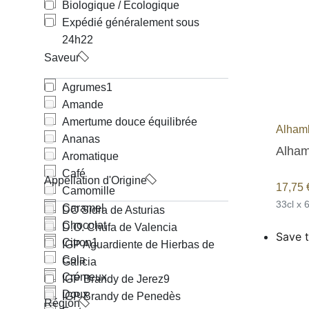
Biologique / Écologique
Expédié généralement sous
24h
22
Saveur
Agrumes
1
Amande
Amertume douce équilibrée
Alham
Ananas
Alham
Aromatique
Café
Appellation d'Origine
17,75
Camomille
33cl x 
Caramel
DO Sidra de Asturias
Chocolat
D.O. Chufa de Valencia
Save t
Citron
1
IGP Aguardiente de Hierbas de
Cola
Galicia
Crémeux
IGP Brandy de Jerez
9
Doux
IGP Brandy de Penedès
Région