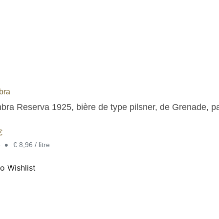
bra
bra Reserva 1925, bière de type pilsner, de Grenade, pa
€
•
6
€ 8,96 / litre
o Wishlist