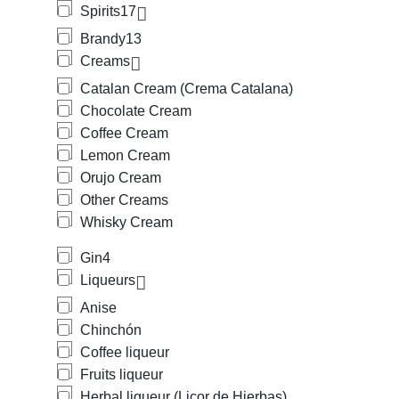
Spirits
17
Brandy
13
Creams
Catalan Cream (Crema Catalana)
Chocolate Cream
Coffee Cream
Lemon Cream
Orujo Cream
Other Creams
Whisky Cream
Gin
4
Liqueurs
Anise
Chinchón
Coffee liqueur
Fruits liqueur
Herbal liqueur (Licor de Hierbas)