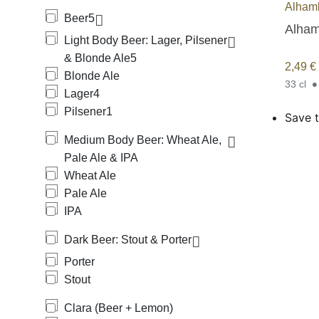
Alham
Beer
5
Alham
Light Body Beer: Lager, Pilsener
& Blonde Ale
5
2,49
€
Blonde Ale
33 cl
Lager
4
Pilsener
1
Save t
Medium Body Beer: Wheat Ale,
Pale Ale & IPA
Wheat Ale
Pale Ale
IPA
Dark Beer: Stout & Porter
Porter
Stout
Clara (Beer + Lemon)