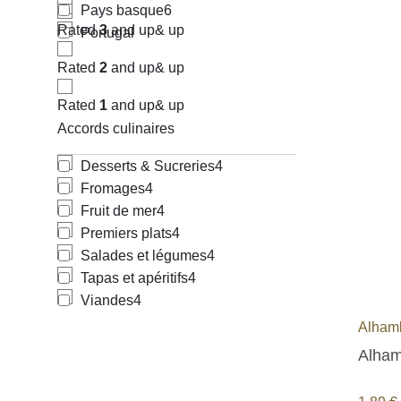
Pays basque
6
Rated
3
and up
& up
Portugal
Rated
2
and up
& up
Rated
1
and up
& up
Accords culinaires
Desserts & Sucreries
4
Fromages
4
Fruit de mer
4
Premiers plats
4
Salades et légumes
4
Tapas et apéritifs
4
Viandes
4
Alham
Alham