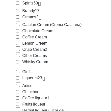
Spirits
50
Brandy
17
Creams
2
Catalan Cream (Crema Catalana)
Chocolate Cream
Coffee Cream
Lemon Cream
Orujo Cream
2
Other Creams
Whisky Cream
Gin
4
Liqueurs
23
Anise
Chinchón
Coffee liqueur
1
Fruits liqueur
Herbal liqueur (Licor de