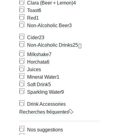
Clara (Beer + Lemon)
4
Toast
6
Red
1
Non-Alcoholic Beer
3
Cider
23
Non-Alcoholic Drinks
25
Milkshake
7
Horchata
6
Juices
Mineral Water
1
Soft Drink
5
Sparkling Water
9
Drink Accessories
Recherches fréquentes
Nos suggestions