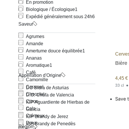
En promotion
Biologique / Écologique
1
Expédié généralement sous 24h
6
Saveur
Agrumes
Amande
Amertume douce équilibrée
1
Cerves
Ananas
Bière 
Aromatique
1
Café
Appellation d'Origine
4,45
€
Camomille
33 cl
Caramel
DO Sidra de Asturias
Chocolat
D.O. Chufa de Valencia
Save t
Citron
IGP Aguardiente de Hierbas de
Cola
Galicia
Crémeux
IGP Brandy de Jerez
Doux
IGP Brandy de Penedès
Région