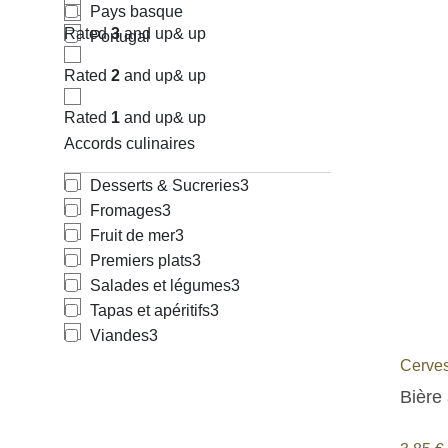
Pays basque
Rated
3
and up
& up
Portugal
Rated
2
and up
& up
Rated
1
and up
& up
Accords culinaires
Desserts & Sucreries
3
Fromages
3
Fruit de mer
3
Premiers plats
3
Salades et légumes
3
Tapas et apéritifs
3
Viandes
3
Cerves
Bière 