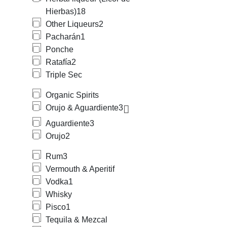
Hierbas)
18
Other Liqueurs
2
Pacharán
1
Ponche
Ratafía
2
Triple Sec
Organic Spirits
Orujo & Aguardiente
3
Aguardiente
3
Orujo
2
Rum
3
Vermouth & Aperitif
Vodka
1
Whisky
Pisco
1
Tequila & Mezcal