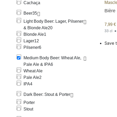
Mascle
Cachaça
Bière 
Beer
35
Light Body Beer: Lager, Pilsener
7,99
€
& Blonde Ale
20
33 cl
Blonde Ale
1
Lager
12
Save t
Pilsener
6
Medium Body Beer: Wheat Ale,
Pale Ale & IPA
6
Wheat Ale
Pale Ale
2
IPA
4
Dark Beer: Stout & Porter
Porter
Stout