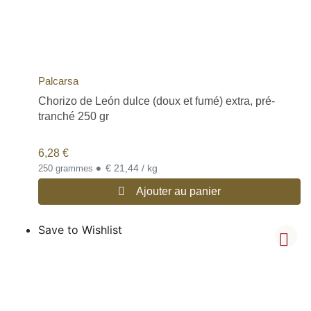
Palcarsa
Chorizo de León dulce (doux et fumé) extra, pré-
tranché 250 gr
6,28
€
•
€ 21,44 / kg
250 grammes
Ajouter au panier
Save to Wishlist