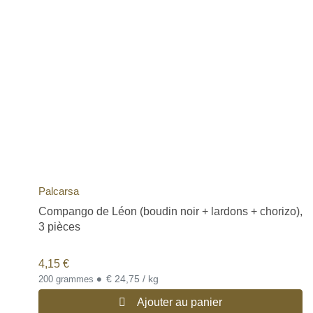
Palcarsa
Compango de Léon (boudin noir + lardons + chorizo),
3 pièces
4,15
€
•
€ 24,75 / kg
200 grammes
Ajouter au panier