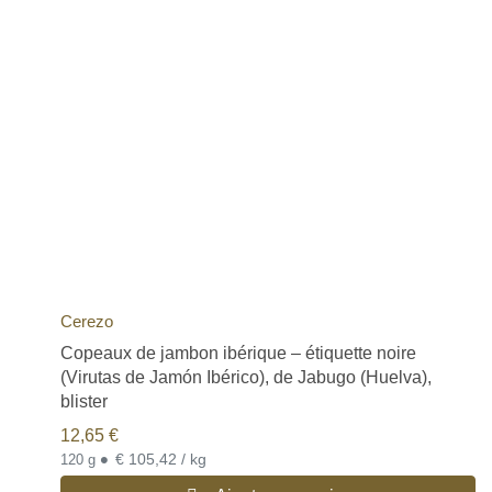
Cerezo
Copeaux de jambon ibérique – étiquette noire
(Virutas de Jamón Ibérico), de Jabugo (Huelva),
blister
12,65
€
•
€ 105,42 / kg
120 g