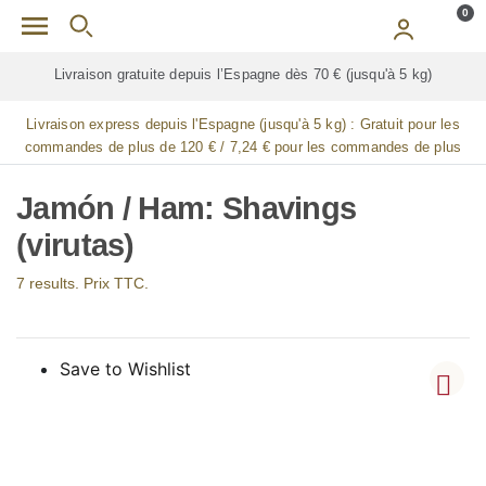
Skip to main content
0
u'à 5 kg)
Livraison gratuite pour
TOUTES
les jambes de jamón (ja
Livraison express depuis l'Espagne (jusqu'à 5 kg) :
Gratuit pour les
commandes de plus de 120 € / 7,24 € pour les commandes de plus
de 90 € / 14,48 € pour les commandes de plus de 60 € / 21,72 € pour
les commandes de plus de 30 €
Jamón / Ham: Shavings
(virutas)
7 results. Prix TTC.
Save to Wishlist