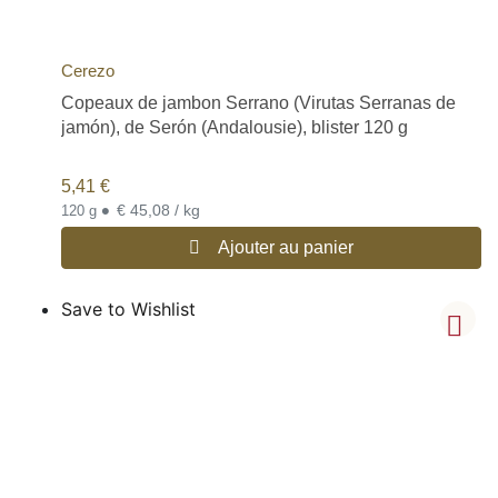
Cerezo
Copeaux de jambon Serrano (Virutas Serranas de
jamón), de Serón (Andalousie), blister 120 g
5,41
€
•
€ 45,08 / kg
120 g
Ajouter au panier
Save to Wishlist