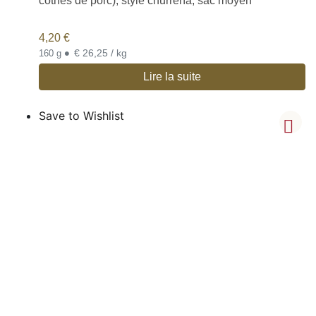
cotnes de porc), style churrería, sac moyen
4,20
€
•
€ 26,25 / kg
160 g
Lire la suite
Save to Wishlist