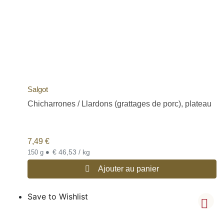
Salgot
Chicharrones / Llardons (grattages de porc), plateau
7,49
€
•
€ 46,53 / kg
150 g
Ajouter au panier
Save to Wishlist