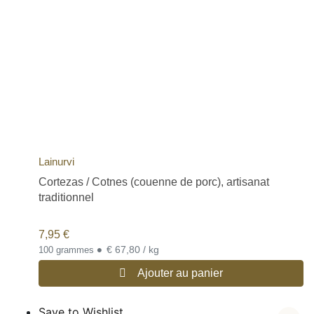
Lainurvi
Cortezas / Cotnes (couenne de porc), artisanat
traditionnel
7,95
€
•
€ 67,80 / kg
100 grammes
Ajouter au panier
Save to Wishlist