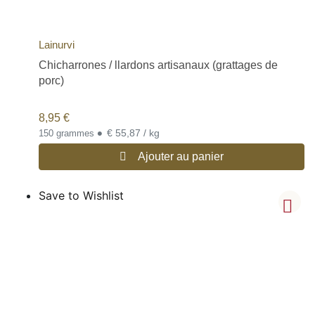
Lainurvi
Chicharrones / llardons artisanaux (grattages de
porc)
8,95
€
•
€ 55,87 / kg
150 grammes
Ajouter au panier
Save to Wishlist