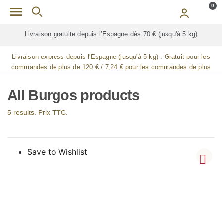
Skip to main content
0
ison gratuite depuis l’Espagne dès 70 € (jusqu'à 5 kg)
Livraison gr
Livraison express depuis l'Espagne (jusqu'à 5 kg) :
Gratuit pour les
commandes de plus de 120 € / 7,24 € pour les commandes de plus
de 90 € / 14,48 € pour les commandes de plus de 60 € / 21,72 € pour
les commandes de plus de 30 €
All Burgos products
5 results. Prix TTC.
Save to Wishlist