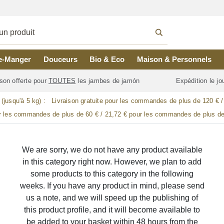
e-Manger
Douceurs
Bio & Eco
Maison & Personnels
son offerte pour
TOUTES
les jambes de jamón
Expédition le j
 (jusqu'à 5 kg) :
Livraison gratuite pour les commandes de plus de 120 € 
r les commandes de plus de 60 € / 21,72 € pour les commandes de plus de
We are sorry, we do not have any product available
in this category right now. However, we plan to add
some products to this category in the following
weeks. If you have any product in mind, please send
us a note, and we will speed up the publishing of
this product profile, and it will become available to
be added to your basket within 48 hours from the