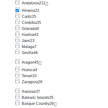
Andalusia
211
Almeria
22
Cadiz
25
Cordoba
35
Granada
9
Huelva
43
Jaen
23
Malaga
7
Sevilla
46
Aragon
45
Huesca
9
Teruel
10
Zaragoza
26
Asturias
37
Balearic Islands
35
Basque Country
26