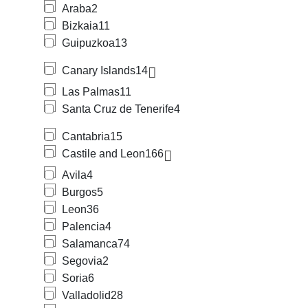
Araba
2
Bizkaia
11
Guipuzkoa
13
Canary Islands
14
Las Palmas
11
Santa Cruz de Tenerife
4
Cantabria
15
Castile and Leon
166
Avila
4
Burgos
5
Leon
36
Palencia
4
Salamanca
74
Segovia
2
Soria
6
Valladolid
28