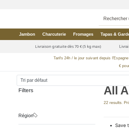
Skip to main content
Jambon
Charcuterie
Fromages
Tapas & Gard
Livraison gratuite dès 70 € (5 kg max)
Livrai
Tarifs 24h / le jour suivant depuis l'Espagne
€ pou
All 
Filters
22 results. Pr
Région
Save t