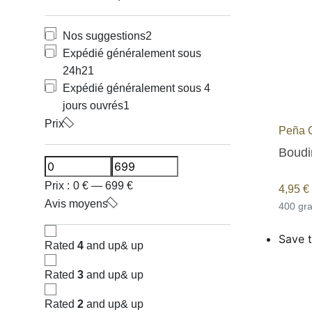
Nos suggestions
2
Expédié généralement sous
24h
21
Expédié généralement sous 4
jours ouvrés
1
Prix
Peña 
Boudin
Prix :
0
€
—
699
€
4,95
€
Avis moyens
400 g
Save t
Rated
4
and up
& up
Rated
3
and up
& up
Rated
2
and up
& up