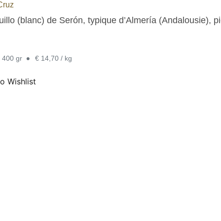
Cruz
illo (blanc) de Serón, typique d’Almería (Andalousie), p
•
n 400 gr
€ 14,70 / kg
o Wishlist