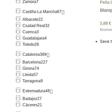
Zamora
7
Peña 
Blanqu
Castilla-La Mancha
87
Albacete
22
5,88
€
Ciudad Real
32
Enviro
Cuenca
3
Guadalajara
4
Save t
Toledo
26
Catalonia
369
Barcelona
227
Girona
74
Lleida
57
Tarragona
9
Extremadura
48
Badajoz
27
Cáceres
21