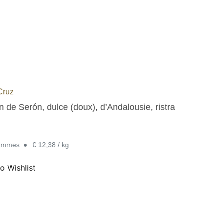
Cruz
 de Serón, dulce (doux), d’Andalousie, ristra
•
rammes
€ 12,38 / kg
o Wishlist