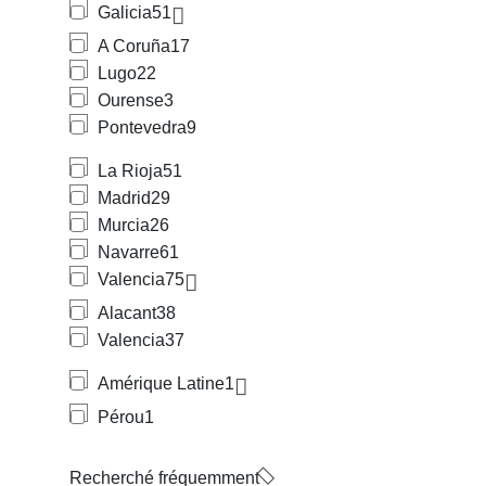
Galicia
51
A Coruña
17
Lugo
22
Ourense
3
Pontevedra
9
La Rioja
51
Madrid
29
Murcia
26
Navarre
61
Valencia
75
Alacant
38
Valencia
37
Amérique Latine
1
Pérou
1
Recherché fréquemment