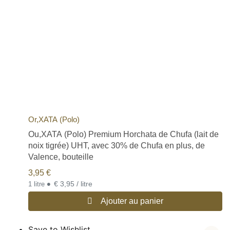
Or,XATA (Polo)
Ou,XATA (Polo) Premium Horchata de Chufa (lait de
noix tigrée) UHT, avec 30% de Chufa en plus, de
Valence, bouteille
3,95
€
•
€ 3,95 / litre
1 litre
Ajouter au panier
Save to Wishlist