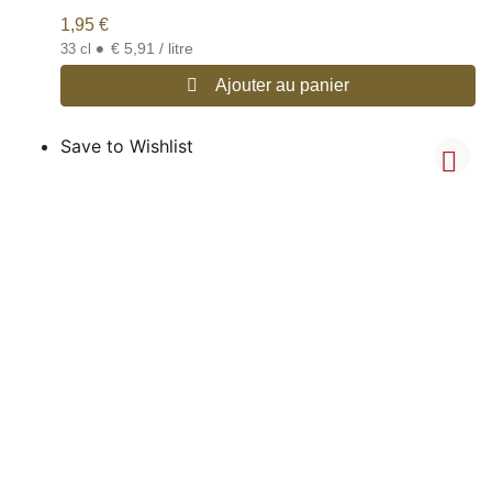
1,95
€
•
€ 5,91 / litre
33 cl
Ajouter au panier
Save to Wishlist