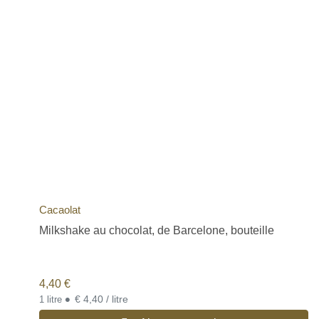
Cacaolat
Milkshake au chocolat, de Barcelone, bouteille
4,40
€
•
€ 4,40 / litre
1 litre