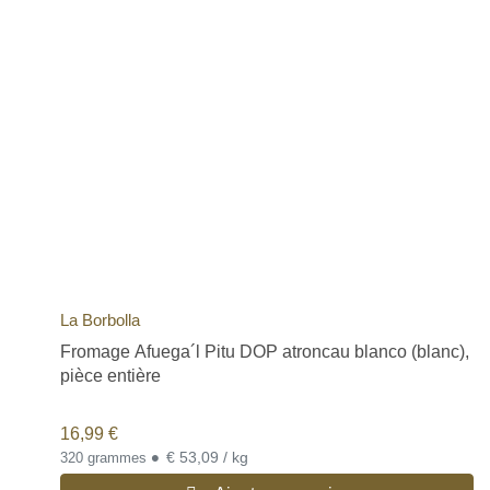
La Borbolla
Fromage Afuega´l Pitu DOP atroncau blanco (blanc),
pièce entière
16,99
€
•
€ 53,09 / kg
320 grammes