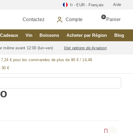
Aide
fr - EUR - Français
0
Contactez
Compte
Panier
Cadeaux
Vin
Boissons
Acheter par Région
Blog
our même avant 12:00 (lun-ven)
Voir options de livraison
/ 7,24 € pour les commandes de plus de 90 € / 14,48
 30 €
to