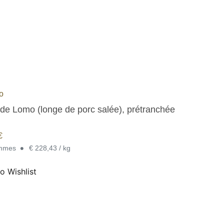
to
de Lomo (longe de porc salée), prétranchée
€
•
ammes
€ 228,43 / kg
o Wishlist