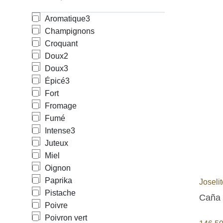
Aromatique
3
Champignons
Croquant
Doux
2
Doux
3
Épicé
3
Fort
Fromage
Fumé
Intense
3
Juteux
Miel
Oignon
Paprika
Joseli
Pistache
Caña 
Poivre
Poivron vert