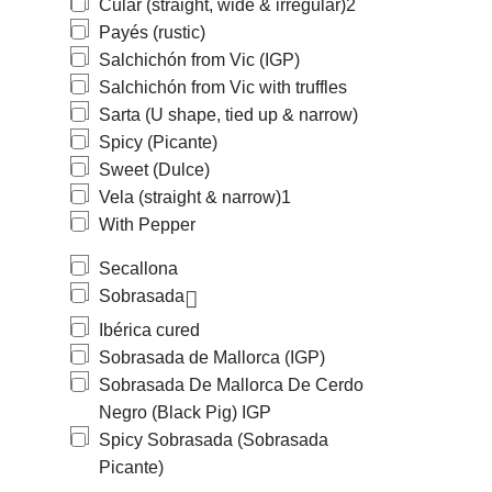
Cular (straight, wide & irregular)
2
Payés (rustic)
Salchichón from Vic (IGP)
Salchichón from Vic with truffles
Sarta (U shape, tied up & narrow)
Spicy (Picante)
Sweet (Dulce)
Vela (straight & narrow)
1
With Pepper
Secallona
Sobrasada
Ibérica cured
Sobrasada de Mallorca (IGP)
Sobrasada De Mallorca De Cerdo
Negro (Black Pig) IGP
Spicy Sobrasada (Sobrasada
Picante)