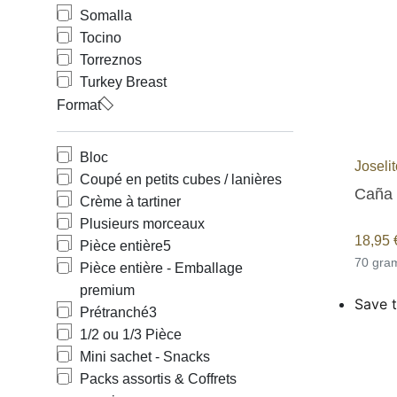
Somalla
Tocino
Torreznos
Turkey Breast
Format
Bloc
Joseli
Coupé en petits cubes / lanières
Caña 
Crème à tartiner
Plusieurs morceaux
18,95
Pièce entière
5
70 gr
Pièce entière - Emballage
premium
Save t
Prétranché
3
1/2 ou 1/3 Pièce
Mini sachet - Snacks
Packs assortis & Coffrets