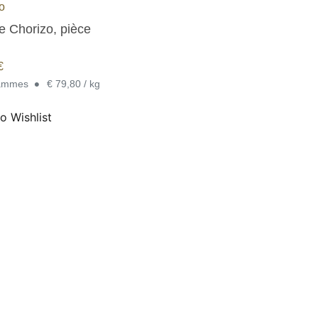
to
e Chorizo, pièce
€
•
rammes
€ 79,80 / kg
o Wishlist