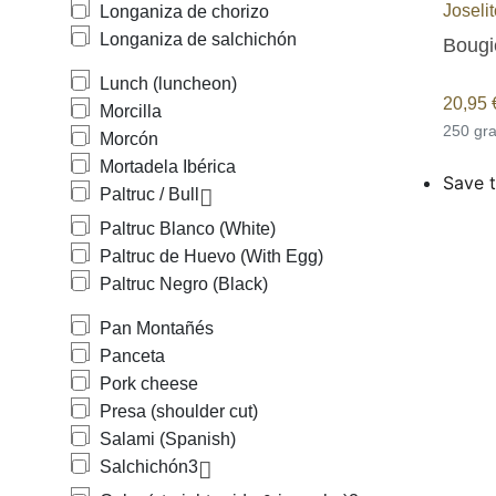
Joseli
Longaniza de chorizo
Longaniza de salchichón
Bougi
Lunch (luncheon)
20,95
Morcilla
250 g
Morcón
Mortadela Ibérica
Save t
Paltruc / Bull
Paltruc Blanco (White)
Paltruc de Huevo (With Egg)
Paltruc Negro (Black)
Pan Montañés
Panceta
Pork cheese
Presa (shoulder cut)
Salami (Spanish)
Salchichón
3