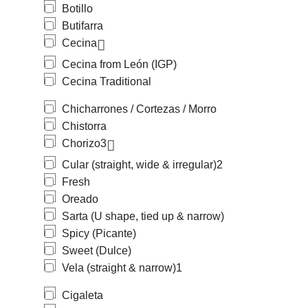
Botillo
Butifarra
Cecina
Cecina from León (IGP)
Cecina Traditional
Chicharrones / Cortezas / Morro
Chistorra
Chorizo
3
Cular (straight, wide & irregular)
2
Fresh
Oreado
Sarta (U shape, tied up & narrow)
Spicy (Picante)
Sweet (Dulce)
Vela (straight & narrow)
1
Cigaleta