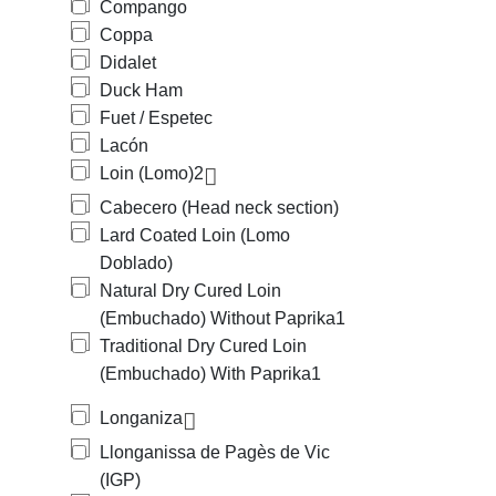
Compango
Coppa
Didalet
Duck Ham
Fuet / Espetec
Lacón
Loin (Lomo)
2
Cabecero (Head neck section)
Lard Coated Loin (Lomo
Doblado)
Natural Dry Cured Loin
(Embuchado) Without Paprika
1
Traditional Dry Cured Loin
(Embuchado) With Paprika
1
Longaniza
Llonganissa de Pagès de Vic
(IGP)