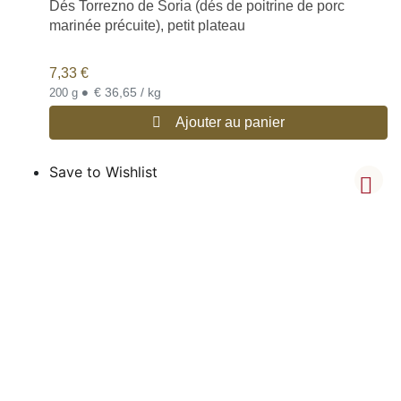
Dés Torrezno de Soria (dés de poitrine de porc
marinée précuite), petit plateau
7,33
€
•
€ 36,65 / kg
200 g
Ajouter au panier
Save to Wishlist