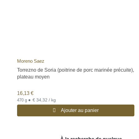
Moreno Saez
Torrezno de Soria (poitrine de porc marinée précuite),
plateau moyen
16,13
€
•
€ 34,32 / kg
470 g
Ajouter au panier