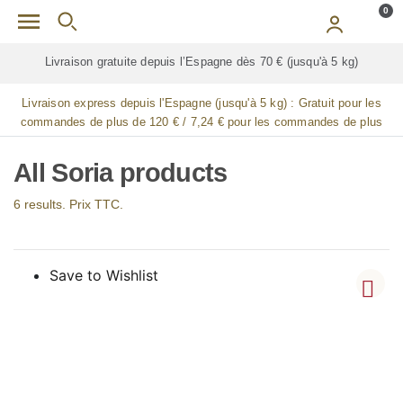
Skip to main content
0
dès 70 € (jusqu'à 5 kg)
Livraison gratuite pour
TOUTES
les jambes
Livraison express depuis l'Espagne (jusqu'à 5 kg) :
Gratuit pour les
commandes de plus de 120 € / 7,24 € pour les commandes de plus
de 90 € / 14,48 € pour les commandes de plus de 60 € / 21,72 € pour
les commandes de plus de 30 €
All Soria products
6 results. Prix TTC.
Save to Wishlist