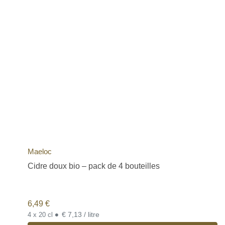
Maeloc
Cidre doux bio – pack de 4 bouteilles
6,49
€
•
€ 7,13 / litre
4 x 20 cl