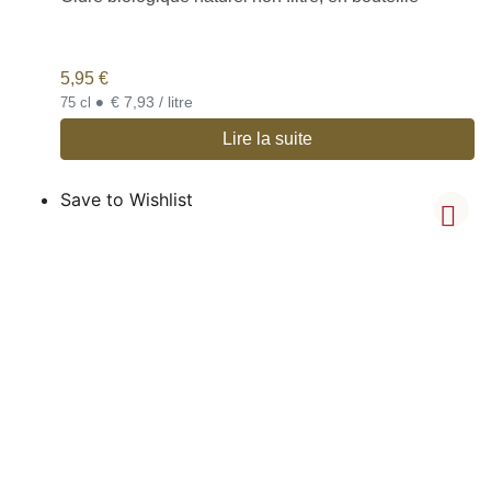
5,95
€
•
€ 7,93 / litre
75 cl
Lire la suite
Save to Wishlist