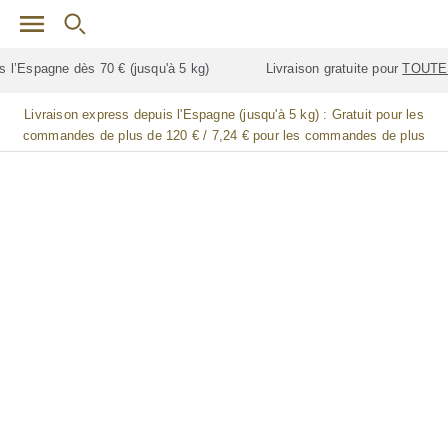
Skip to main content
Livraison gratuite pour
TOUTES
les jambes de jamón (jambon)
Livraison express depuis l'Espagne (jusqu'à 5 kg) :
Gratuit pour les
commandes de plus de 120 € / 7,24 € pour les commandes de plus
de 90 € / 14,48 € pour les commandes de plus de 60 € / 21,72 € pour
les commandes de plus de 30 €