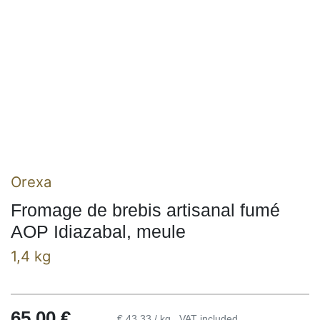
Orexa
Fromage de brebis artisanal fumé
AOP Idiazabal, meule
1,4 kg
65,00
€
€ 43,33 / kg
VAT included